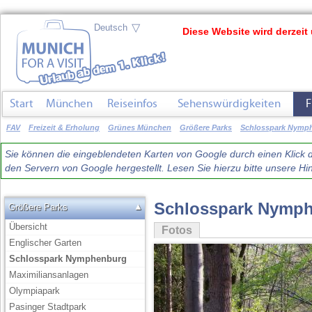
▽
Diese Website wird derzeit 
Start
München
Reiseinfos
Sehenswürdigkeiten
F
FAV
Freizeit & Erholung
Grünes München
Größere Parks
Schlosspark Nymp
Sie können die eingeblendeten Karten von Google durch einen Klick du
den Servern von Google hergestellt. Lesen Sie hierzu bitte unsere 
Schlosspark Nymp
▲
Größere Parks
Übersicht
Fotos
Englischer Garten
Schlosspark Nymphenburg
Maximiliansanlagen
Olympiapark
Pasinger Stadtpark