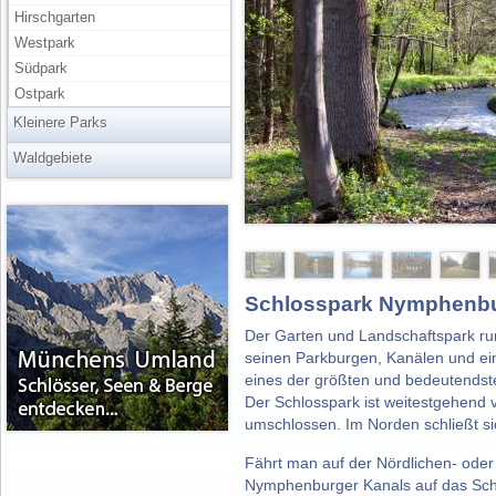
Hirschgarten
Westpark
Südpark
Ostpark
Kleinere Parks
Waldgebiete
Schlosspark Nymphenb
Der Garten und Landschaftspark r
seinen Parkburgen, Kanälen und ei
eines der größten und bedeutendst
Der Schlosspark ist weitestgehend 
umschlossen. Im Norden schließt si
Fährt man auf der Nördlichen- oder 
Nymphenburger Kanals auf das Schl