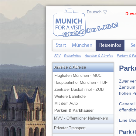
▽
Diese
Start
München
Reiseinfos
Se
FAV
Reiseinfos
Anreise & Abreise
Parken & P
Park
Anreise & Abreise
Flughafen München - MUC
Zwar ver
Hauptbahnhof München - HBF
Zentrum 
Zentraler Busbahnhof - ZOB
hohen Pr
Weitere Bahnhöfe
Mit dem Auto
Generell
öffentli
Parken & Parkhäuser
MVV - Öffentlicher Nahverkehr
Eine Übe
Privater Transport
Park+