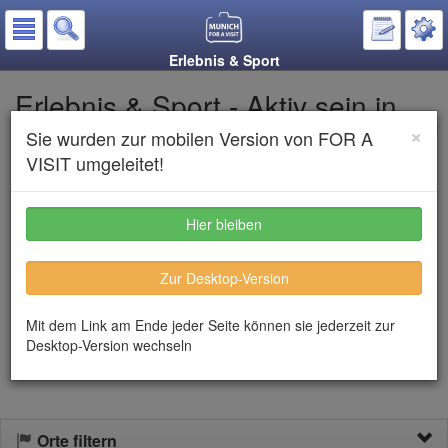
Erlebnis & Sport
Erlebnis & Sport - Aktiv sein in
München
×
Sie wurden zur mobilen Version von FOR A
VISIT umgeleitet!
Auf den Merkzettel
Hier bleiben
Text anhören
Zur Desktop-Version
München und seine Region bieten unzählige Sportmöglichkeiten
und andere Arten der Freizeitgestaltung. Im Folgenden machen
Mit dem Link am Ende jeder Seite können sie jederzeit zur
wir einige Vorschläge, wie Sie München sportlich entdecken oder
Desktop-Version wechseln
die Stadt auf ganz besondere Art und Weise genießen können.
Orte filtern