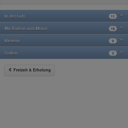
In der Luft
11
Mit Rädern und Motor
16
Klettern
0
Golfen
3
Freizeit & Erholung