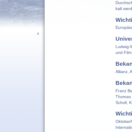
Durchsch
kalt wer
Wichti
Europäis
▲
Unive
Ludwig-M
und Film
Bekan
Allianz,
Bekan
Franz Be
Thomas M
Scholl, 
Wicht
Oktoberf
Internat