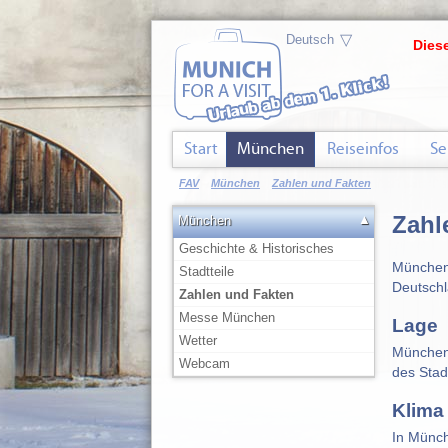
▽
Diese
Start
München
Reiseinfos
Se
FAV
München
Zahlen und Fakten
Zahl
▲
München
Geschichte & Historisches
München 
Stadtteile
Deutschl
Zahlen und Fakten
Messe München
Lage
Wetter
München 
Webcam
des Stad
Klima
In Münch