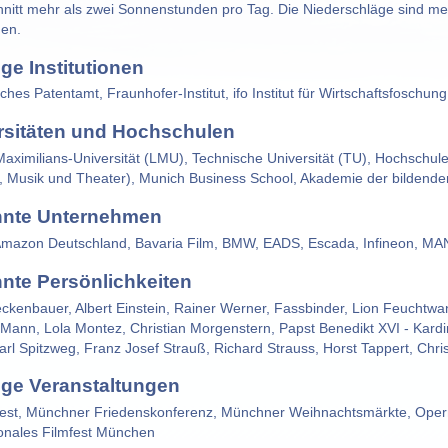
nitt mehr als zwei Sonnenstunden pro Tag. Die Niederschläge sind meis
den.
ge Institutionen
ches Patentamt, Fraunhofer-Institut, ifo Institut für Wirtschaftsfoschun
rsitäten und Hochschulen
aximilians-Universität (LMU), Technische Universität (TU), Hochschu
, Musik und Theater), Munich Business School, Akademie der bildend
nte Unternehmen
 Amazon Deutschland, Bavaria Film, BMW, EADS, Escada, Infineon, M
nte Persönlichkeiten
ckenbauer, Albert Einstein, Rainer Werner, Fassbinder, Lion Feuchtwa
ann, Lola Montez, Christian Morgenstern, Papst Benedikt XVI - Kardi
Karl Spitzweg, Franz Josef Strauß, Richard Strauss, Horst Tappert, Chri
ige Veranstaltungen
est, Münchner Friedenskonferenz, Münchner Weihnachtsmärkte, Oper
ionales Filmfest München