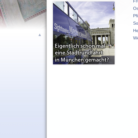
Fr
Os
Pf
So
He
▲
We