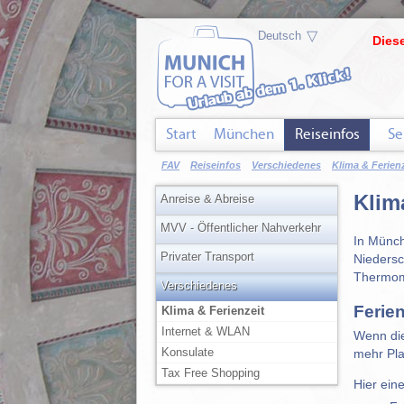
▽
Diese
Start
München
Reiseinfos
Se
FAV
Reiseinfos
Verschiedenes
Klima & Ferienz
Klim
Anreise & Abreise
MVV - Öffentlicher Nahverkehr
In Münch
Privater Transport
Niedersc
Thermome
Verschiedenes
Ferie
Klima & Ferienzeit
Internet & WLAN
Wenn die
Konsulate
mehr Pla
Tax Free Shopping
Hier ein