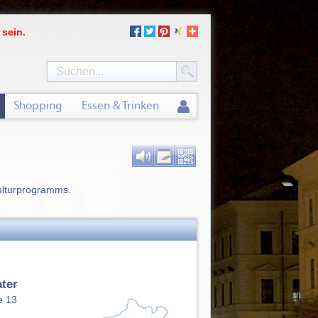
 sein.
Shopping
Essen & Trinken
Kulturprogramms.
ter
e 13