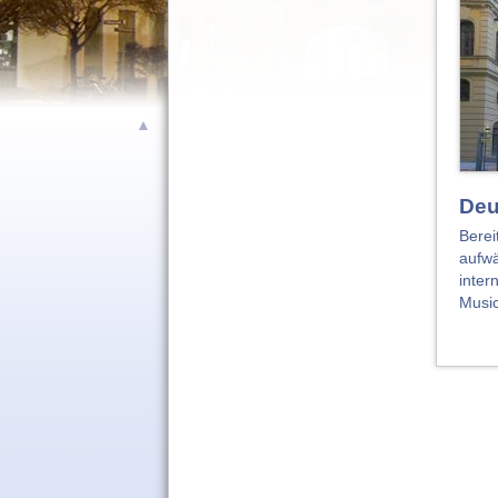
▲
Deu
Berei
aufwä
inter
Music