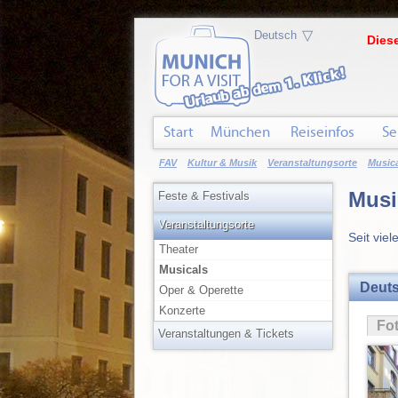
▽
Diese
Start
München
Reiseinfos
Se
FAV
Kultur & Musik
Veranstaltungsorte
Music
Musi
Feste & Festivals
Veranstaltungsorte
Seit vie
Theater
Musicals
Deuts
Oper & Operette
Konzerte
Fo
Veranstaltungen & Tickets