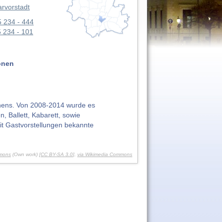
arvorstadt
5 234 - 444
5 234 - 101
onen
nchens. Von 2008-2014 wurde es
 Ballett, Kabarett, sowie
it Gastvorstellungen bekannte
mons
(Own work) [
CC BY-SA 3.0
],
via Wikimedia Commons