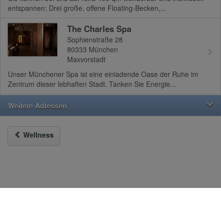
entspannen: Drei große, offene Floating-Becken,...
The Charles Spa
Sophienstraße 28
80333
München
Maxvorstadt
Unser Münchener Spa ist eine einladende Oase der Ruhe im
Zentrum dieser lebhaften Stadt. Tanken Sie Energie...
Weitere Adressen
Wellness