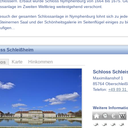
chlössern. Erbaut wurde Schloss Nymphenburg von 1664 bis 1675. Gl
ssanlage im Zweiten Weltkrieg weitestgehend verschont.
esuch der gesamten Schlossanlage in Nymphenburg lohnt sich zu jeder
teinernen Saal und der Schönheitsgalerie im Seitenflügel einiges zu b
ufigen...
ss Schleißheim
Karte
Hinkommen
tos
Schloss Schlei
Maximilianshof 1
85764
Oberschlei
Telefon:
+49 89 31 
Weitere Informati