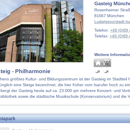
Gasteig Münc
Rosenheimer Straß
81667
München
Ludwigsvorstadt-Is
Telefon:
+49 (0)89
Telefax:
+49 (0)89
Weitere Informati
teig - Philharmonie
ens größtes Kultur- und Bildungszentrum ist der Gasteig im Stadtte
ünglich eine Steige bezeichnet, die hier früher vom Isarufer hoch zu ei
bergt der Gasteig heute auf ca. 23.000 qm mehrere Konzert- und Vortra
bibliothek sowie die städtische Musikschule (Konservatorium) und die 
piapark