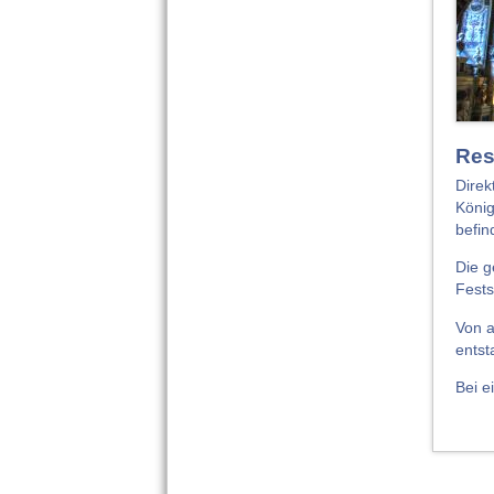
Res
Direk
König
befin
Die g
Fests
Von a
entst
Bei ei