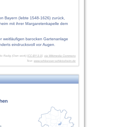
on Bayern (lebte 1548-1626) zurück,
heim mit ihrer Margaretenkapelle dem
r weitläufigen barocken Gartenanlage
nderts eindrucksvoll vor Augen.
do Radig (Own work) [
CC-BY-3.0
],
via Wikimedia Commons
Text:
www.schloesser-schleissheim.de
hen