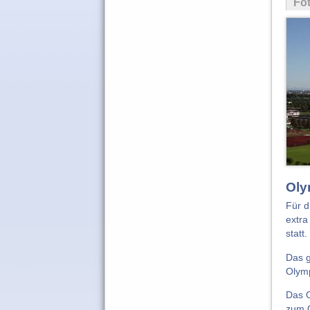
Fo
Oly
Für d
extra
statt.
Das g
Olymp
Das O
zum 