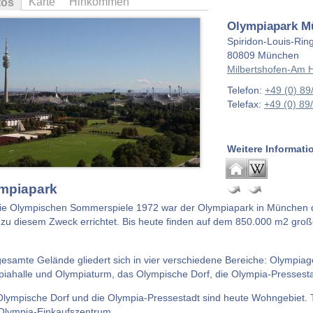
Karte
Hinkommen
tos
Olympiapark 
Spiridon-Louis-Rin
80809
München
Milbertshofen-Am H
Telefon:
+49 (0) 89
Telefax:
+49 (0) 89
Weitere Informati
mpiapark
ie Olympischen Sommerspiele 1972 war der Olympiapark in München 
 zu diesem Zweck errichtet. Bis heute finden auf dem 850.000 m2 groß
esamte Gelände gliedert sich in vier verschiedene Bereiche: Olympia
iahalle und Olympiaturm, das Olympische Dorf, die Olympia-Pressest
lympische Dorf und die Olympia-Pressestadt sind heute Wohngebiet. 
Olympia-Einkaufszentrum.