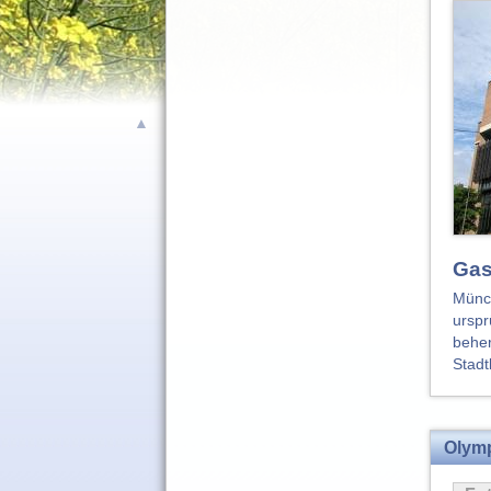
▲
Gas
Münch
urspr
beher
Stadt
Olym