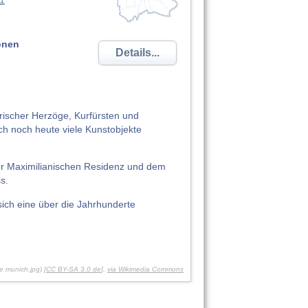
1
onen
Details...
erischer Herzöge, Kurfürsten und
ch noch heute viele Kunstobjekte
der Maximilianischen Residenz und dem
s.
sich eine über die Jahrhunderte
e munich.jpg) [
CC BY-SA 3.0 de
],
via Wikimedia Commons