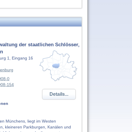
altung der staatlichen Schlösser,
en
rg 1, Eingang 16
enburg
908-0
908-154
Details...
onen
en Münchens, liegt im Westen
en, kleineren Parkburgen, Kanälen und