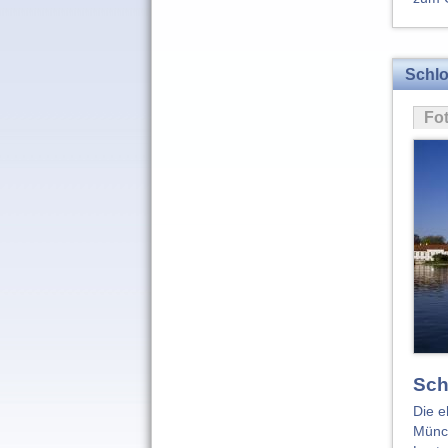
Schl
Fo
Sch
Die e
Münch