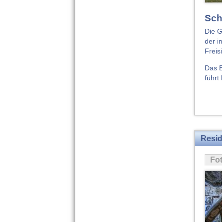
Sch
Die G
der i
Freis
Das E
führt
Resi
Fo