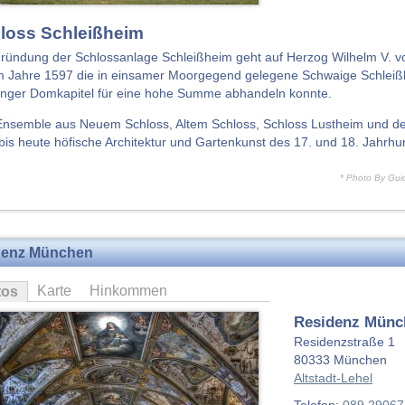
loss Schleißheim
ründung der Schlossanlage Schleißheim geht auf Herzog Wilhelm V. v
m Jahre 1597 die in einsamer Moorgegend gelegene Schwaige Schleiß
inger Domkapitel für eine hohe Summe abhandeln konnte.
nsemble aus Neuem Schloss, Altem Schloss, Schloss Lustheim und de
 bis heute höfische Architektur und Gartenkunst des 17. und 18. Jahrhu
* Photo By Gui
denz München
Karte
Hinkommen
tos
Residenz Münc
Residenzstraße 1
80333
München
Altstadt-Lehel