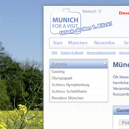
▽
Diese
Start
München
Reiseinfos
Se
FAV
Kultur & Musik
Veranstaltungsorte
Konze
Münc
▲
Konzerte
Gasteig
Ob klass
Olympiapark
herrlich
Schloss Nymphenburg
Veransta
Schloss Schleißheim
Konzerth
Residenz München
Gaste
Fo