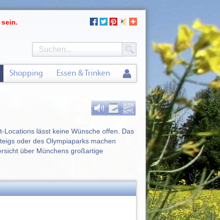
 sein.
Shopping
Essen & Trinken
rt-Locations lässt keine Wünsche offen. Das
asteigs oder des Olympiaparks machen
ersicht über Münchens großartige