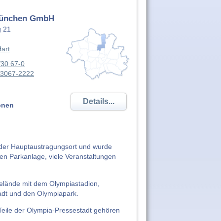
München GmbH
g 21
art
/30 67-0
/3067-2222
Details...
onen
der Hauptaustragungsort und wurde
en Parkanlage, viele Veranstaltungen
gelände mit dem Olympiastadion,
adt und den Olympiapark.
Teile der Olympia-Pressestadt gehören