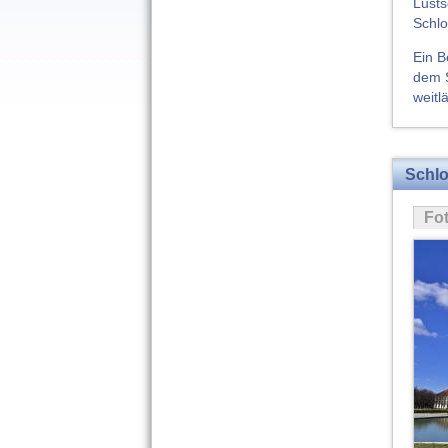
Lusts
Schlo
Ein B
dem S
weitlä
Schlo
Fo