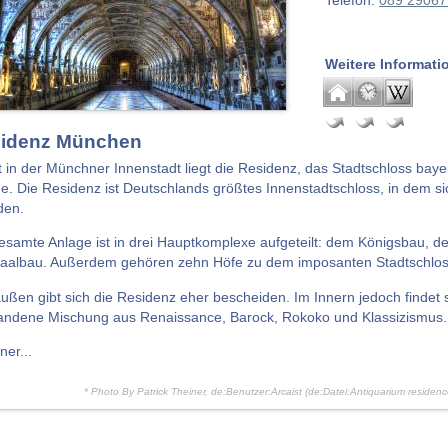
Telefon:
089 29067
Weitere Informati
idenz München
t in der Münchner Innenstadt liegt die Residenz, das Stadtschloss bay
e. Die Residenz ist Deutschlands größtes Innenstadtschloss, in dem si
den.
esamte Anlage ist in drei Hauptkomplexe aufgeteilt: dem Königsbau, 
aalbau. Außerdem gehören zehn Höfe zu dem imposanten Stadtschlos
ußen gibt sich die Residenz eher bescheiden. Im Innern jedoch findet 
andene Mischung aus Renaissance, Barock, Rokoko und Klassizismus.
ner...
* Photo By Patrick Theiner, de:Benutzer:Arcaist (de:Datei:Antiquarium residenc