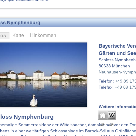
oss Nymphenburg
Karte
Hinkommen
tos
Bayerische Verw
Gärten und Se
Schloss Nymphenbu
80638
München
Neuhausen-Nymph
Telefon:
+49 89 17
Telefax:
+49 89 17
Weitere Informati
loss Nymphenburg
hemalige Sommerresidenz der Wittelsbacher, damals noch vor den Tor
ens in einer weitläufigen Schlossanlage im Barock-Stil aus Grünfläch