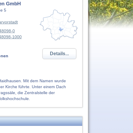
hen GmbH
e 5
arvorstadt
 48098-0
 48098-1000
Details...
onen
il Haidhausen. Mit dem Namen wurde
ner Kirche führte. Unter einem Dach
gssäle, die Zentralstelle der
Volkshochschule.