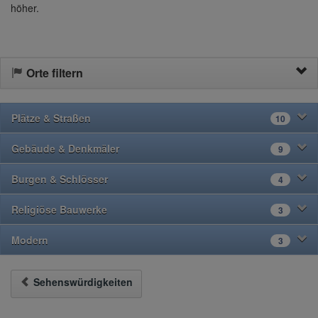
höher.
Orte filtern
Plätze & Straßen
10
Gebäude & Denkmäler
9
Burgen & Schlösser
4
Religiöse Bauwerke
3
Modern
3
Sehenswürdigkeiten