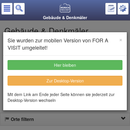
Gebäude & Denkmäler
Gebäude & Denkmäler
×
Sie wurden zur mobilen Version von FOR A
Auf den Merkzettel
VISIT umgeleitet!
Text anhören
Hier bleiben
In München gibt es Gebäude und Denkmäler aus den
Zur Desktop-Version
unterschiedlichsten Epochen. Jedes Haus und jedes Denkmal
erzählt seine eigene Geschichte. Einige der bedeutendsten
Bauwerke stellen wir Ihnen hier vor.
Mit dem Link am Ende jeder Seite können sie jederzeit zur
Desktop-Version wechseln
Orte filtern