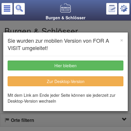
Burgen & Schlösser
Burgen & Schlösser
×
Sie wurden zur mobilen Version von FOR A
Auf den Merkzettel
VISIT umgeleitet!
Text anhören
Hier bleiben
Herzöge, Kurfürsten und Könige regierten seit der Stadtgründung
Zur Desktop-Version
in München. Die Burgen und Schlösser, die durch diese Herrscher
im Laufe der Jahrhunderte entstanden, prägen noch heute das
Stadtbild der bayerischen Metropole.
Mit dem Link am Ende jeder Seite können sie jederzeit zur
Desktop-Version wechseln
Orte filtern