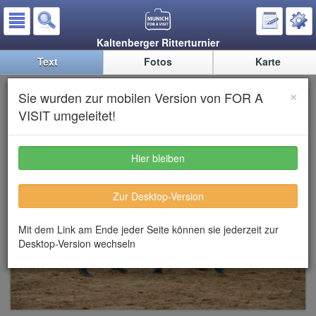
Kaltenberger Ritterturnier
Text
Fotos
Karte
Kaltenberger Ritterturnier
×
Sie wurden zur mobilen Version von FOR A
VISIT umgeleitet!
Hier bleiben
Zur Desktop-Version
Mit dem Link am Ende jeder Seite können sie jederzeit zur
Desktop-Version wechseln