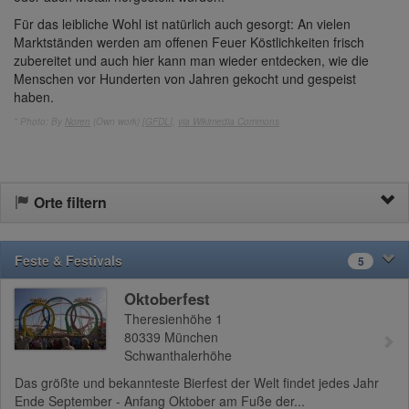
Für das leibliche Wohl ist natürlich auch gesorgt: An vielen
Marktständen werden am offenen Feuer Köstlichkeiten frisch
zubereitet und auch hier kann man wieder entdecken, wie die
Menschen vor Hunderten von Jahren gekocht und gespeist
haben.
* Photo: By
Noren
(Own work) [
GFDL
],
via Wikimedia Commons
Orte filtern
Feste & Festivals
5
Oktoberfest
Theresienhöhe 1
80339
München
Schwanthalerhöhe
Das größte und bekannteste Bierfest der Welt findet jedes Jahr
Ende September - Anfang Oktober am Fuße der...