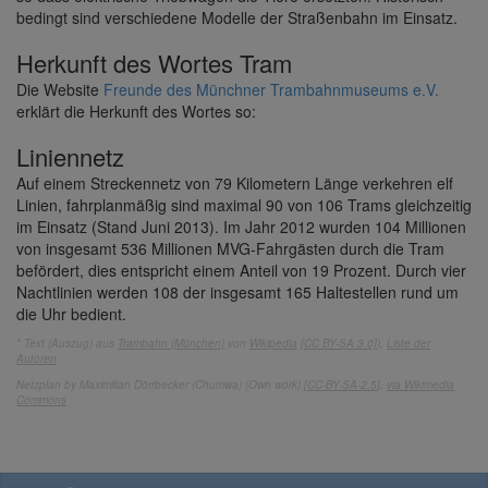
bedingt sind verschiedene Modelle der Straßenbahn im Einsatz.
Herkunft des Wortes Tram
Die Website
Freunde des Münchner Trambahnmuseums e.V.
erklärt die Herkunft des Wortes so:
Liniennetz
Auf einem Streckennetz von 79 Kilometern Länge verkehren elf
Linien, fahrplanmäßig sind maximal 90 von 106 Trams gleichzeitig
im Einsatz (Stand Juni 2013). Im Jahr 2012 wurden 104 Millionen
von insgesamt 536 Millionen MVG-Fahrgästen durch die Tram
befördert, dies entspricht einem Anteil von 19 Prozent. Durch vier
Nachtlinien werden 108 der insgesamt 165 Haltestellen rund um
die Uhr bedient.
* Text (Auszug) aus
Trambahn (München)
von
Wikipedia
[CC BY-SA 3.0]
),
Liste der
Autoren
Netzplan by Maximilian Dörrbecker (Chumwa) (Own work) [
CC-BY-SA-2.5
],
via Wikimedia
Commons