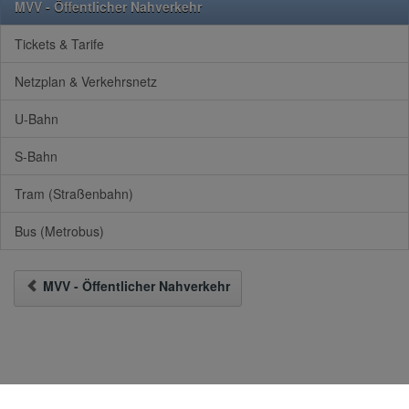
MVV - Öffentlicher Nahverkehr
Tickets & Tarife
Netzplan & Verkehrsnetz
U-Bahn
S-Bahn
Tram (Straßenbahn)
Bus (Metrobus)
MVV - Öffentlicher Nahverkehr