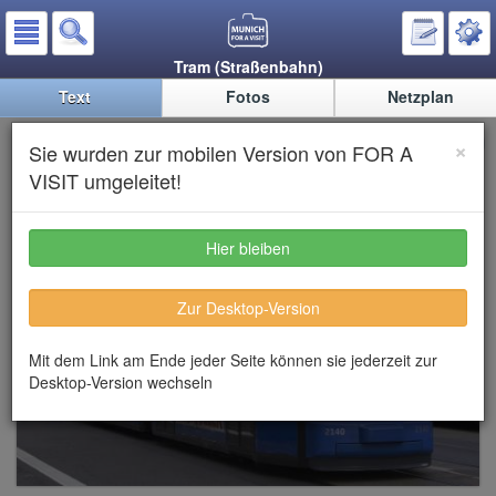
Tram (Straßenbahn)
Text
Fotos
Netzplan
Tram - Straßenbahn
×
Sie wurden zur mobilen Version von FOR A
VISIT umgeleitet!
Hier bleiben
Zur Desktop-Version
Mit dem Link am Ende jeder Seite können sie jederzeit zur
Desktop-Version wechseln