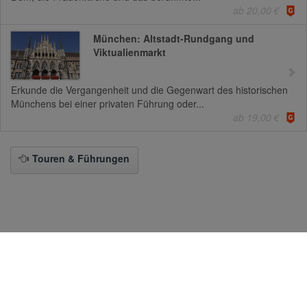
ab 20,00 €
München: Altstadt-Rundgang und
Viktualienmarkt
Erkunde die Vergangenheit und die Gegenwart des historischen
Münchens bei einer privaten Führung oder...
ab 19,00 €
Touren & Führungen
Zur Desktop-Version