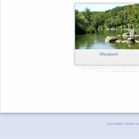
Westpark
By Rufus46 (Own work) [
CC-BY-SA-3.0
GFDL
],
via Wikimedia Commo
Zur mobilen Version v