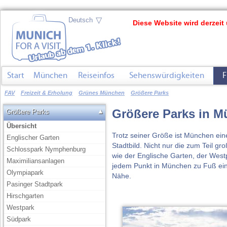
▽
Diese Website wird derzeit 
Start
München
Reiseinfos
Sehenswürdigkeiten
F
FAV
Freizeit & Erholung
Grünes München
Größere Parks
Größere Parks in 
▲
Größere Parks
Übersicht
Trotz seiner Größe ist München ein
Englischer Garten
Stadtbild. Nicht nur die zum Teil g
Schlosspark Nymphenburg
wie der Englische Garten, der Wes
Maximiliansanlagen
jedem Punkt in München zu Fuß eine
Olympiapark
Nähe.
Pasinger Stadtpark
Hirschgarten
Westpark
Südpark