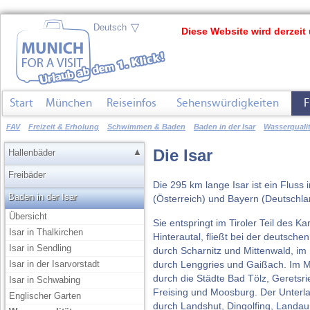
▽
Diese Website wird derzeit 
Start
München
Reiseinfos
Sehenswürdigkeiten
F
FAV
Freizeit & Erholung
Schwimmen & Baden
Baden in der Isar
Wasserqualit
Die Isar
▲
Hallenbäder
Freibäder
Die 295 km lange Isar ist ein Fluss i
Baden in der Isar
(Österreich) und Bayern (Deutschla
Übersicht
Sie entspringt im Tiroler Teil des K
Isar in Thalkirchen
Hinterautal, fließt bei der deutsche
Isar in Sendling
durch Scharnitz und Mittenwald, im 
durch Lenggries und Gaißach. Im Mi
Isar in der Isarvorstadt
durch die Städte Bad Tölz, Geretsr
Isar in Schwabing
Freising und Moosburg. Der Unterlau
Englischer Garten
durch Landshut, Dingolfing, Landau