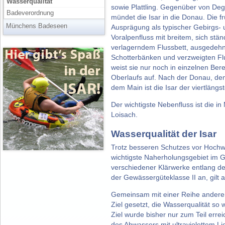
Wasserqualität
sowie Plattling. Gegenüber von De
Badeverordnung
mündet die Isar in die Donau. Die f
Münchens Badeseen
Ausprägung als typischer Gebirgs- 
Voralpenfluss mit breitem, sich stän
verlagerndem Flussbett, ausgedeh
Schotterbänken und verzweigten F
weist sie nur noch in einzelnen Ber
Oberlaufs auf. Nach der Donau, de
dem Main ist die Isar der viertlängs
Der wichtigste Nebenfluss ist die 
Loisach.
Wasserqualität der Isar
Trotz besseren Schutzes vor Hochwa
wichtigste Naherholungsgebiet im 
verschiedener Klärwerke entlang de
der Gewässergüteklasse II an, gilt a
Gemeinsam mit einer Reihe anderer
Ziel gesetzt, die Wasserqualität so
Ziel wurde bisher nur zum Teil err
des Abwassers mit ultraviolettem Li