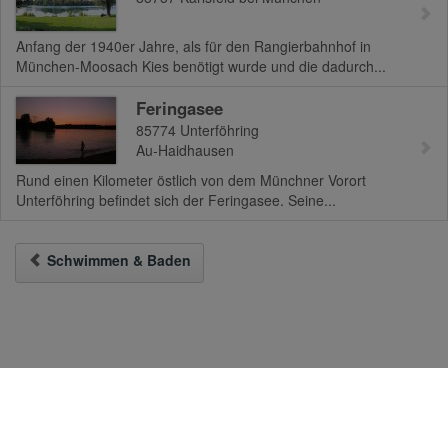
Anfang der 1940er Jahre, als für den Rangierbahnhof in
München-Moosach Kies benötigt wurde und die dadurch...
Feringasee
85774
Unterföhring
Au-Haidhausen
Rund einen Kilometer östlich von dem Münchner Vorort
Unterföhring befindet sich der Feringasee. Seine...
Schwimmen & Baden