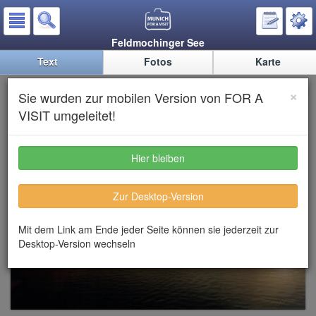
Feldmochinger See
Text
Fotos
Karte
Feldmochinger See
×
Sie wurden zur mobilen Version von FOR A
VISIT umgeleitet!
Hier bleiben
Zur Desktop-Version
Mit dem Link am Ende jeder Seite können sie jederzeit zur
Desktop-Version wechseln