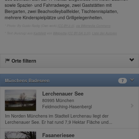
sowie Spazier- und Fahrradwege, zwei Gaststätten mit
Biergarten, zwei Beachvolleyballfelder, Tischtennisplatten,
mehrere Kinderspielplätze und Grillgelegenheiten.
* Photo: By Guido Radig (Own work) [
CC-BY-3.0
],
via Wikimedia Commons
* Text (Auszug) aus
Karlsfeld
von
Wikipedia
[CC BY-SA 3.0]
),
Liste der Autoren
Orte filtern
Münchens Badeseen
7
Lerchenauer See
80995
München
Feldmoching-Hasenbergl
Im Norden Münchens im Stadteil Lerchenau liegt der
Lerchenauer See. Er hat rund 7,9 Hektar Fläche und...
Fasaneriesee