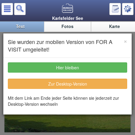
Karlsfelder See
Text
Fotos
Karte
Karlsfelder See
×
Sie wurden zur mobilen Version von FOR A
VISIT umgeleitet!
Hier bleiben
Zur Desktop-Version
Mit dem Link am Ende jeder Seite können sie jederzeit zur
Desktop-Version wechseln