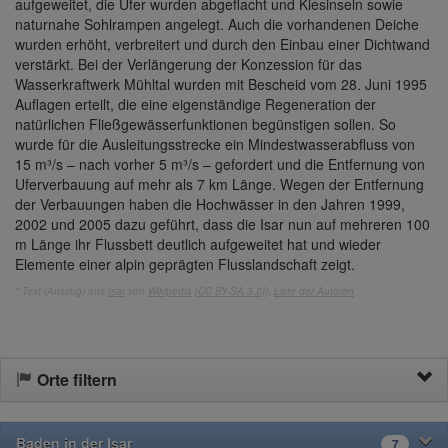
aufgeweitet, die Ufer wurden abgeflacht und Kiesinseln sowie
naturnahe Sohlrampen angelegt. Auch die vorhandenen Deiche
wurden erhöht, verbreitert und durch den Einbau einer Dichtwand
verstärkt. Bei der Verlängerung der Konzession für das
Wasserkraftwerk Mühltal wurden mit Bescheid vom 28. Juni 1995
Auflagen erteilt, die eine eigenständige Regeneration der
natürlichen Fließgewässerfunktionen begünstigen sollen. So
wurde für die Ausleitungsstrecke ein Mindestwasserabfluss von
15 m³/s – nach vorher 5 m³/s – gefordert und die Entfernung von
Uferverbauung auf mehr als 7 km Länge. Wegen der Entfernung
der Verbauungen haben die Hochwässer in den Jahren 1999,
2002 und 2005 dazu geführt, dass die Isar nun auf mehreren 100
m Länge ihr Flussbett deutlich aufgeweitet hat und wieder
Elemente einer alpin geprägten Flusslandschaft zeigt.
* Text (Auszug) aus
Isar
von
Wikipedia
[CC BY-SA 3.0]
),
Liste der Autoren
Orte filtern
Baden in der Isar
7