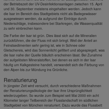
der Betriebszeit der UV-Desinfektionsanlagen zwischen 15. April
und 30. September meistens eingehalten werden. Jedoch kann
die Isar im Bereich des Stadtgebiets nicht als Badegewässer
ausgewiesen werden, da aufgrund der Einträge durch
Niederschläge, insbesondere bei Starkregen, die Wasserqualität
zu sehr einbrechen kann.
Die Farbe der Isar ist grün. Dies lässt sich auf die Mineralien
zurückführen, die der Fluss mit sich bringt. Weil der Anteil an
Feinstsedimenten sehr gering ist, wie in Schnee oder
Gletschereis, wird das Sonnenlicht gefiltert und abgespiegelt, was
die Isar nahe der Quelle bläulich erscheinen lässt. Bei Zunahme
der aufgelösten Mineralstoffen, bei denen es sich in der Isar
häufig um Kalkgesteine handelt, verwandelt sich die Färbung von
den Alpen bis zur Mündung ins Grünliche.
Renaturierung
In jüngster Zeit wird versucht, durch verschiedene Maßnahmen
der Renaturierungsökologie der Isar ihre Ursprünglichkeit
wiederzugeben. So wurde zum Beispiel seit Mai 2000 ein acht
Kilometer langer Teilbereich der Flusslandschaft im südlichen
Stadtgebiet von München renaturiert. Dazu wurde das Flussbett