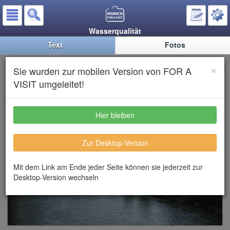
Wasserqualität
Text
Fotos
Die Isar
×
Sie wurden zur mobilen Version von FOR A
VISIT umgeleitet!
Hier bleiben
Zur Desktop-Version
Mit dem Link am Ende jeder Seite können sie jederzeit zur
Desktop-Version wechseln