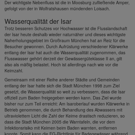
Der wichtigste Nebenfluss ist die in Moosburg zufließende Amper,
gefolgt von der in Wolfratshausen mündenden Loisach.
Wasserqualität der Isar
Trotz besseren Schutzes vor Hochwasser ist die Flusslandschaft
der Isar heute deshalb wieder naturnäher und dieses wichtigste
Naherholungsgebiet im Großraum München hat an Reiz für die
Besucher gewonnen. Durch Aufrüstung verschiedener Klärwerke
entlang der Isar hat auch die Wasserqualität zugenommen, das
Flusswasser gehört derzeit der Gewässergüteklasse II an, gilt
also als mäßig belastet. Hoch ist allerdings nach wie vor die
Keimzahl.
Gemeinsam mit einer Reihe anderer Städte und Gemeinden
entlang der Isar hatte sich die Stadt München 1998 zum Ziel
gesetzt, die Wasserqualität so weit zu verbessern, dass die Isar
offiziell zum Baden freigegeben werden kann. Das Ziel wurde
bisher nur zum Teil erreicht: Am Isaroberlauf wurden Klärwerke in
Betrieb genommen, die durch Behandlung des Abwassers mit
ultraviolettem Licht die Zahl der Keime drastisch reduzieren, so
dass die Stadt München 2005 die Warntafeln, die vor dem
Infektionsrisiko mit Keimen beim Baden warnten, entfernen
konnte. Somit kann die EG-Richtlinie für Badegewässer während