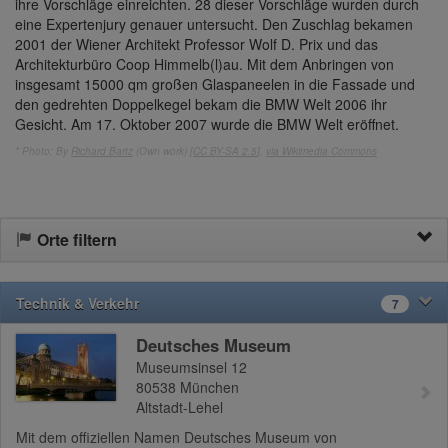
ihre Vorschläge einreichten. 28 dieser Vorschläge wurden durch
eine Expertenjury genauer untersucht. Den Zuschlag bekamen
2001 der Wiener Architekt Professor Wolf D. Prix und das
Architekturbüro Coop Himmelb(l)au. Mit dem Anbringen von
insgesamt 15000 qm großen Glaspaneelen in die Fassade und
den gedrehten Doppelkegel bekam die BMW Welt 2006 ihr
Gesicht. Am 17. Oktober 2007 wurde die BMW Welt eröffnet.
* Photo: By
Richard Bartz
(Own work) [
CC BY-SA 2.5
],
via Wikimedia Commons
Orte filtern
Technik & Verkehr
7
Deutsches Museum
Museumsinsel 12
80538
München
Altstadt-Lehel
Mit dem offiziellen Namen Deutsches Museum von