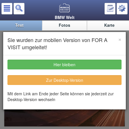
BMW Welt
Text
Fotos
Karte
BMW Welt
×
Sie wurden zur mobilen Version von FOR A
VISIT umgeleitet!
Hier bleiben
Zur Desktop-Version
Mit dem Link am Ende jeder Seite können sie jederzeit zur
Desktop-Version wechseln