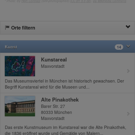
* Photo: By
High Contrast
(Self-photographed) [
CC BY 3.0 de
],
via Wikimedia Commons
Orte filtern
Kunst
14
Kunstareal
Maxvorstadt
Das Museumsviertel in München ist historisch gewachsen. Der
Begriff Kunstareal wird für die Museen und...
Alte Pinakothek
Barer Str. 27
80333
München
Maxvorstadt
Das erste Kunstmuseum im Kunstareal war die Alte Pinakothek,
die 1836 eröffnet wurde und Gemälde von Malern...