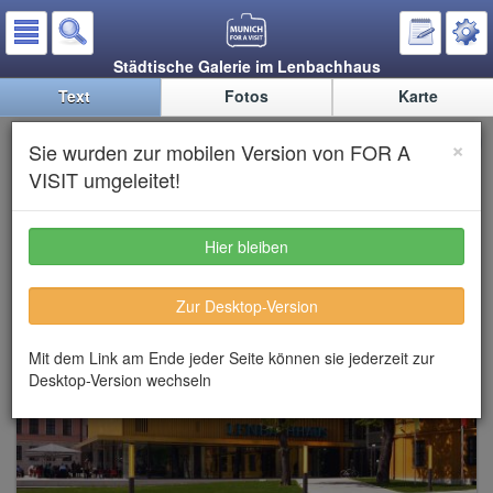
Städtische Galerie im Lenbachhaus
Text
Fotos
Karte
Städtische Galerie im
×
Sie wurden zur mobilen Version von FOR A
Lenbachhaus
VISIT umgeleitet!
Hier bleiben
Zur Desktop-Version
Mit dem Link am Ende jeder Seite können sie jederzeit zur
Desktop-Version wechseln