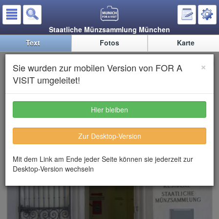
Staatliche Münzsammlung München
Text
Fotos
Karte
Staatliche Münzsammlung
×
Sie wurden zur mobilen Version von FOR A
München
VISIT umgeleitet!
Hier bleiben
Zur Desktop-Version
Mit dem Link am Ende jeder Seite können sie jederzeit zur
Desktop-Version wechseln