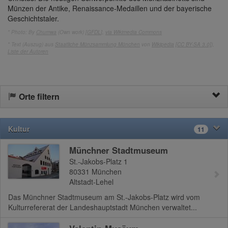
Münzen der Antike, Renaissance-Medaillen und der bayerische
Geschichtstaler.
* Photo: By
Chumwa
(Own work) [
GFDL
],
via Wikimedia Commons
* Text (Auszug) aus
Staatliche Münzsammlung München
von
Wikipedia
[CC BY-SA 3.0]
),
Liste der Autoren
Orte filtern
Kultur
11
Münchner Stadtmuseum
St.-Jakobs-Platz 1
80331
München
Altstadt-Lehel
Das Münchner Stadtmuseum am St.-Jakobs-Platz wird vom
Kulturrefererat der Landeshauptstadt München verwaltet...