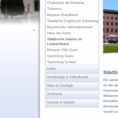
Pinakothek der Moderne
Türkentor
Museum Brandhorst
Staatliche Graphische Sammlung
Bayerisches Nationalmuseum
▲
Haus der Kunst
Städtische Galerie im
Lenbachhaus
Museum Villa Stuck
Sammlung Goetz
Sammlung Schack
Kultur
Städt
Archäologie & Völkerkunde
Ein wei
ist die 
Natur & Geologie
Impressi
Schlösser
Weiteren
Künstler
Technik & Verkehr
denkmalg
wurde na