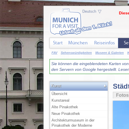
▽
Diese
Start
München
Reiseinfos
Se
FAV
Sehenswürdigkeiten
Museen & Galerien
Sie können die eingeblendeten Karten von G
den Servern von Google hergestellt. Lese
Städ
▲
Kunst
Übersicht
Fotos
Kunstareal
Alte Pinakothek
Neue Pinakothek
Architekturmuseum in der
Pinakothek der Moderne