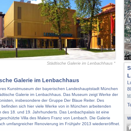
Städtische Galerie im Lenbachhaus *
S
L
ische Galerie im Lenbachhaus
L
teres Kunstmuseum der bayerischen Landeshauptstadt München
8
städtische Galerie im Lenbachhaus. Das Museum zeigt Werke der
M
onisten, insbesondere der Gruppe Der Blaue Reiter. Des
T
 befinden sich hier viele Werke von in München arbeitenden
n des 18. und 19. Jahrhunderts. Das Lenbachpalais ist eine
eschützte Villa des Malers Franz von Lenbach. Die Galerie
W
ch umfangreicher Renovierung im Frühjahr 2013 wiedereröffnet.