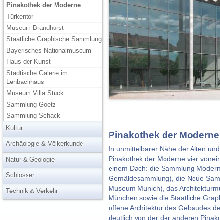
Pinakothek der Moderne
Türkentor
Museum Brandhorst
Staatliche Graphische Sammlung
Bayerisches Nationalmuseum
Haus der Kunst
Städtische Galerie im
Lenbachhaus
Museum Villa Stuck
Sammlung Goetz
Sammlung Schack
Kultur
Pinakothek der Moderne
Archäologie & Völkerkunde
In unmittelbarer Nähe der Alten und
Pinakothek der Moderne vier vone
Natur & Geologie
einem Dach: die Sammlung Moderne
Schlösser
Gemäldesammlung), die Neue Samml
Museum Munich), das Architekturmu
Technik & Verkehr
München sowie die Staatliche Gra
offene Architektur des Gebäudes de
deutlich von der der anderen Pinak