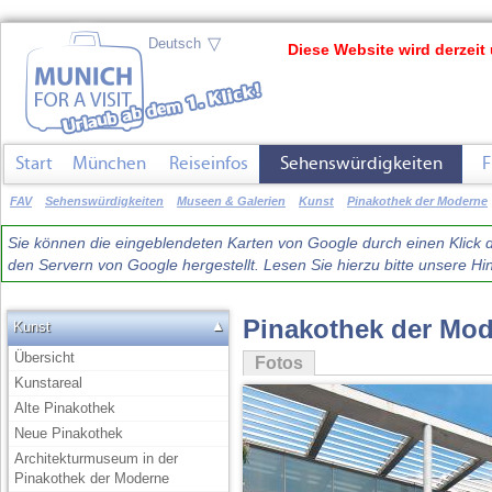
▽
Diese Website wird derzeit 
Start
München
Reiseinfos
Sehenswürdigkeiten
F
FAV
Sehenswürdigkeiten
Museen & Galerien
Kunst
Pinakothek der Moderne
Sie können die eingeblendeten Karten von Google durch einen Klick du
den Servern von Google hergestellt. Lesen Sie hierzu bitte unsere 
Pinakothek der Mo
▲
Kunst
Übersicht
Fotos
Kunstareal
Alte Pinakothek
Neue Pinakothek
Architekturmuseum in der
Pinakothek der Moderne