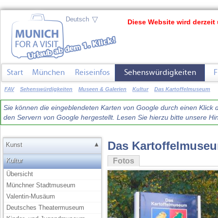
▽
Diese Website wird derzeit 
Start
München
Reiseinfos
Sehenswürdigkeiten
F
FAV
Sehenswürdigkeiten
Museen & Galerien
Kultur
Das Kartoffelmuseum
Sie können die eingeblendeten Karten von Google durch einen Klick du
den Servern von Google hergestellt. Lesen Sie hierzu bitte unsere 
Das Kartoffelmuse
▲
Kunst
Kultur
Fotos
Übersicht
Münchner Stadtmuseum
Valentin-Musäum
Deutsches Theatermuseum