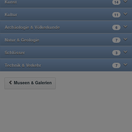
Kunst
14
Kultur
11
Archäologie & Völkerkunde
6
Natur & Geologie
7
Schlösser
3
Technik & Verkehr
7
Museen & Galerien