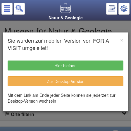
Natur & Geologie
Museen für Natur & Geologie
×
Sie wurden zur mobilen Version von FOR A
Auf den Merkzettel
VISIT umgeleitet!
Text anhören
Hier bleiben
Hier finden Sie eine Übersicht über die Münchner Museen aus
Zur Desktop-Version
dem Bereich Natur & Geologie. Klicken Sie die Bilder um weitere
Infos zu erhalten.
Mit dem Link am Ende jeder Seite können sie jederzeit zur
Desktop-Version wechseln
Orte filtern