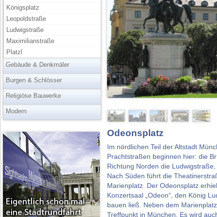
Königsplatz
Leopoldstraße
Ludwigstraße
Maximilianstraße
Platzl
Gebäude & Denkmäler
Burgen & Schlösser
Religiöse Bauwerke
Modern
Odeonsplatz
Im nördlichen Teil der Altstadt Mün
Prachtstraßen beginnen hier: die B
Richtung Norden die Ludwigstraße, 
Nach Süden führt die Theatinerst
Marienplatz. Der Odeonsplatz erhi
Konzertsaal „Odeon“, den König Lud
bauen ließ. Neben dem Marienplatz 
Treffpunkt in München. Es wird auc