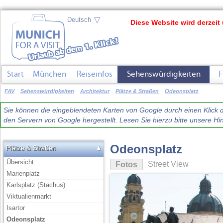
▽
Diese Website wird derzeit 
Start
München
Reiseinfos
Sehenswürdigkeiten
F
FAV
Sehenswürdigkeiten
Architektur
Plätze & Straßen
Odeonsplatz
Sie können die eingeblendeten Karten von Google durch einen Klick du
den Servern von Google hergestellt. Lesen Sie hierzu bitte unsere 
Odeonsplatz
▲
Plätze & Straßen
Übersicht
Street View
Fotos
Marienplatz
Karlsplatz (Stachus)
Viktualienmarkt
Isartor
Odeonsplatz