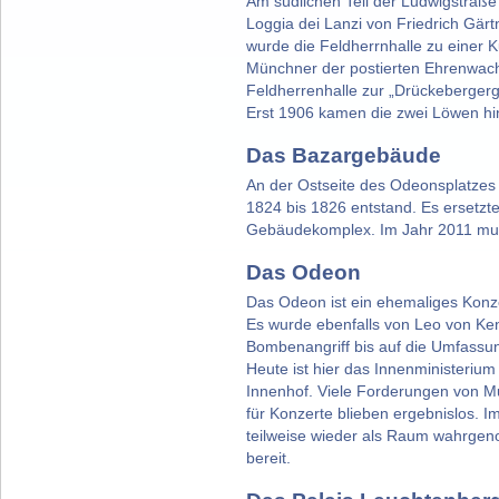
Am südlichen Teil der Ludwigstraße 
Loggia dei Lanzi von Friedrich Gärtn
wurde die Feldherrnhalle zu einer K
Münchner der postierten Ehrenwache
Feldherrenhalle zur „Drückebergerg
Erst 1906 kamen die zwei Löwen hi
Das Bazargebäude
An der Ostseite des Odeonsplatzes
1824 bis 1826 entstand. Es ersetzt
Gebäudekomplex. Im Jahr 2011 muss
Das Odeon
Das Odeon ist ein ehemaliges Konz
Es wurde ebenfalls von Leo von Ke
Bombenangriff bis auf die Umfassun
Heute ist hier das Innenministeriu
Innenhof. Viele Forderungen von Mu
für Konzerte blieben ergebnislos. 
teilweise wieder als Raum wahrgenom
bereit.