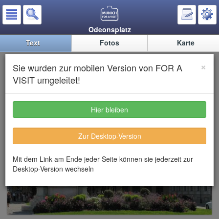
Odeonsplatz
Text
Fotos
Karte
Odeonsplatz
×
Sie wurden zur mobilen Version von FOR A
VISIT umgeleitet!
Hier bleiben
Zur Desktop-Version
Mit dem Link am Ende jeder Seite können sie jederzeit zur
Desktop-Version wechseln