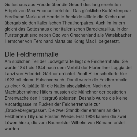
Gotteshaus aus Freude über die Geburt des lang ersehnten
Erbprinzen Max Emanuel errichtet. Das glückliche Kurfürstenpaar
Ferdinand Maria und Henriette Adelaide stiftete die Kirche und
übergab sie den italienischen Theatinerpatres. Auch im Innern
gleicht das Gotteshaus einer italienischen Barockbasilika. In der
Fürstengruft sind neben Otto von Griechenland alle Wittelsbacher
Herrscher von Ferdinand Maria bis König Max I. beigesetzt.
Die Feldherrnhalle
Am südlichen Teil der Ludwigstraße liegt die Feldherrnhalle. Sie
wurde 1841 bis 1844 nach dem Vorbild der Florentiner Loggia dei
Lanzi von Friedrich Gärtner errichtet. Adolf Hitler scheiterte hier
1923 mit einem Putschversuch. Damit wurde die Feldherrnhalle
zu einer Kultstätte für die Nationalsozialisten. Nach der
Machtübernahme Hitlers mussten die Münchner der postierten
Ehrenwache den Hitlergruß ableisten. Deshalb wurde die kleine
Viscardigasse im Rücken der Feldherrenhalle zur
„Drückebergergasse“. Die zwei Standbilder erinnern an den
Feldherren Tilly und Fürsten Wrede. Erst 1906 kamen die zwei
Löwen hinzu, die vom Baumeister Wilhelm von Rümann erstellt
wurden.