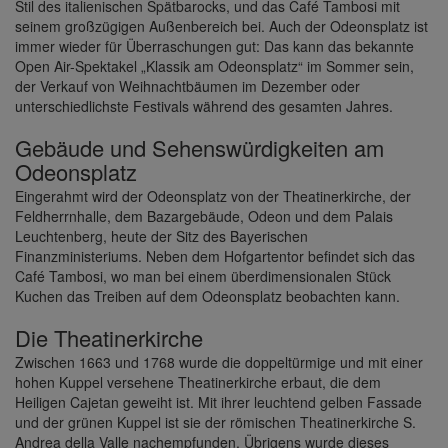
Stil des italienischen Spätbarocks, und das Café Tambosi mit
seinem großzügigen Außenbereich bei. Auch der Odeonsplatz ist
immer wieder für Überraschungen gut: Das kann das bekannte
Open Air-Spektakel „Klassik am Odeonsplatz“ im Sommer sein,
der Verkauf von Weihnachtbäumen im Dezember oder
unterschiedlichste Festivals während des gesamten Jahres.
Gebäude und Sehenswürdigkeiten am
Odeonsplatz
Eingerahmt wird der Odeonsplatz von der Theatinerkirche, der
Feldherrnhalle, dem Bazargebäude, Odeon und dem Palais
Leuchtenberg, heute der Sitz des Bayerischen
Finanzministeriums. Neben dem Hofgartentor befindet sich das
Café Tambosi, wo man bei einem überdimensionalen Stück
Kuchen das Treiben auf dem Odeonsplatz beobachten kann.
Die Theatinerkirche
Zwischen 1663 und 1768 wurde die doppeltürmige und mit einer
hohen Kuppel versehene Theatinerkirche erbaut, die dem
Heiligen Cajetan geweiht ist. Mit ihrer leuchtend gelben Fassade
und der grünen Kuppel ist sie der römischen Theatinerkirche S.
Andrea della Valle nachempfunden. Übrigens wurde dieses