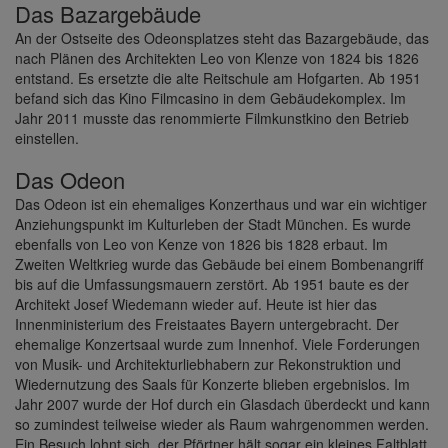
Das Bazargebäude
An der Ostseite des Odeonsplatzes steht das Bazargebäude, das
nach Plänen des Architekten Leo von Klenze von 1824 bis 1826
entstand. Es ersetzte die alte Reitschule am Hofgarten. Ab 1951
befand sich das Kino Filmcasino in dem Gebäudekomplex. Im
Jahr 2011 musste das renommierte Filmkunstkino den Betrieb
einstellen.
Das Odeon
Das Odeon ist ein ehemaliges Konzerthaus und war ein wichtiger
Anziehungspunkt im Kulturleben der Stadt München. Es wurde
ebenfalls von Leo von Kenze von 1826 bis 1828 erbaut. Im
Zweiten Weltkrieg wurde das Gebäude bei einem Bombenangriff
bis auf die Umfassungsmauern zerstört. Ab 1951 baute es der
Architekt Josef Wiedemann wieder auf. Heute ist hier das
Innenministerium des Freistaates Bayern untergebracht. Der
ehemalige Konzertsaal wurde zum Innenhof. Viele Forderungen
von Musik- und Architekturliebhabern zur Rekonstruktion und
Wiedernutzung des Saals für Konzerte blieben ergebnislos. Im
Jahr 2007 wurde der Hof durch ein Glasdach überdeckt und kann
so zumindest teilweise wieder als Raum wahrgenommen werden.
Ein Besuch lohnt sich, der Pförtner hält sogar ein kleines Faltblatt