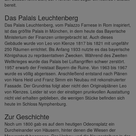
bereit.
Das Palais Leuchtenberg
Das Palais Leuchtenberg, vom Palazzo Farnese in Rom inspiriert,
ist das größte Palais in München, in dem heute das Bayerische
Ministerium der Finanzen untergebracht ist. Auch dieses
Gebäude wurde von Leo von Klenze 1817 bis 1821 mit ungefähr
250 Räumen errichtet. Bis Anfang 1933 nutzte es das bayerische
Königshaus zu repräsentativen Zwecken. Während des Zweiten
Weltkrieges wurde das Palais bei Luftangriffen schwer zerstört.
1957 erwarb der Freistaat Bayern die Ruine. Von 1963 bis 1967
wurde es völlig abgerissen. Anschließend entstand nach Plänen
von Hans Heid und Franz Simm ein Neubau mit rekonstruierter
Fassade. Der Grundriss folgt aber nicht den Originalplänen Leo
von Klenzes. Leider ist von der einstigen prunkvollen Ausstattung
nicht viel erhalten geblieben, die wenigen Stücke befinden sich
heute im Schloss Nymphenburg.
Zur Geschichte
Noch um 1800 gab es auf dem heutigen Odeonsplatz ein
Durcheinander von Häusern, hinter denen die Wiesen der
Maxvorstadt begannen. Der Umbau und die Neugestaltung in der