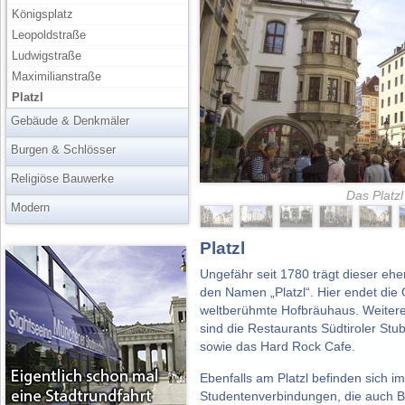
Königsplatz
Leopoldstraße
Ludwigstraße
Maximilianstraße
Platzl
Gebäude & Denkmäler
Burgen & Schlösser
Religiöse Bauwerke
Das Platz
Modern
Platzl
Ungefähr seit 1780 trägt dieser eh
den Namen „Platzl“. Hier endet die
weltberühmte Hofbräuhaus. Weiter
sind die Restaurants Südtiroler St
sowie das Hard Rock Cafe.
Ebenfalls am Platzl befinden sich i
Studentenverbindungen, die auch Bu