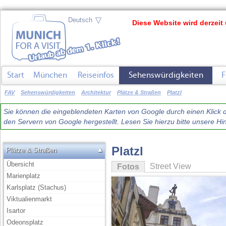
▽
Diese Website wird derzeit 
Start
München
Reiseinfos
Sehenswürdigkeiten
F
FAV
Sehenswürdigkeiten
Architektur
Plätze & Straßen
Platzl
Sie können die eingeblendeten Karten von Google durch einen Klick du
den Servern von Google hergestellt. Lesen Sie hierzu bitte unsere 
Platzl
▲
Plätze & Straßen
Übersicht
Street View
Fotos
Marienplatz
Karlsplatz (Stachus)
Viktualienmarkt
Isartor
Odeonsplatz