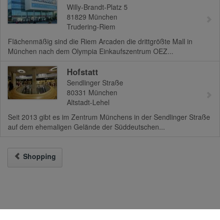
Willy-Brandt-Platz 5
81829
München
Trudering-Riem
Flächenmäßig sind die Riem Arcaden die drittgrößte Mall in
München nach dem Olympia Einkaufszentrum OEZ...
Hofstatt
Sendlinger Straße
80331
München
Altstadt-Lehel
Seit 2013 gibt es im Zentrum Münchens in der Sendlinger Straße
auf dem ehemaligen Gelände der Süddeutschen...
Shopping