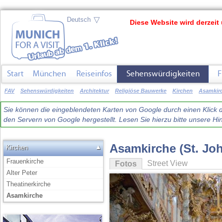
▽
Diese Website wird derzeit 
Start
München
Reiseinfos
Sehenswürdigkeiten
F
FAV
Sehenswürdigkeiten
Architektur
Religiöse Bauwerke
Kirchen
Asamkir
Sie können die eingeblendeten Karten von Google durch einen Klick du
den Servern von Google hergestellt. Lesen Sie hierzu bitte unsere 
Asamkirche (St. J
▲
Kirchen
Frauenkirche
Street View
Fotos
Alter Peter
Theatinerkirche
Asamkirche