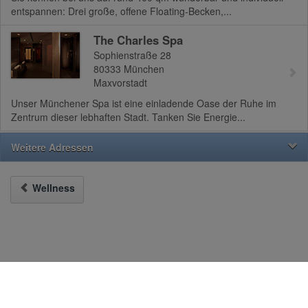
entspannen: Drei große, offene Floating-Becken,...
The Charles Spa
Sophienstraße 28
80333
München
Maxvorstadt
Unser Münchener Spa ist eine einladende Oase der Ruhe im
Zentrum dieser lebhaften Stadt. Tanken Sie Energie...
Weitere Adressen
Wellness