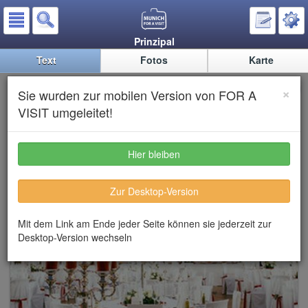
Prinzipal
Text
Fotos
Karte
Prinzipal im
×
Sie wurden zur mobilen Version von FOR A
Prinzregententheater
VISIT umgeleitet!
Hier bleiben
Zur Desktop-Version
Mit dem Link am Ende jeder Seite können sie jederzeit zur
Desktop-Version wechseln