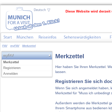
▽
Diese Website wird derzeit 
Start
München
Reiseinfos
Sehenswürdigkeiten
F
FAV
myFAV
Merkzettel
Merkzettel
▲
myFAV
Merkzettel
Hier haben Sie Ihren Merkzettel. W
Registrieren
lassen.
Anmelden
Registrieren Sie sich do
Wenn Sie sich angemeldet haben, kön
Merkzettel für "Muss ich unbedingt 
Außerdem werden die Merkzettel ges
Ihrem Smartphone aus bedienen kön